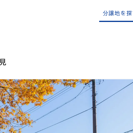
分譲地を探
見