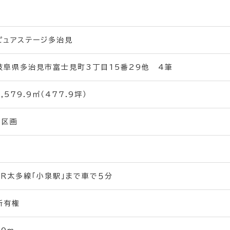
ピュアステージ多治見
岐阜県多治見市富士見町3丁目15番29他 4筆
1,579.9㎡（477.9坪）
5区画
ＪＲ太多線「小泉駅」まで車で５分
所有権