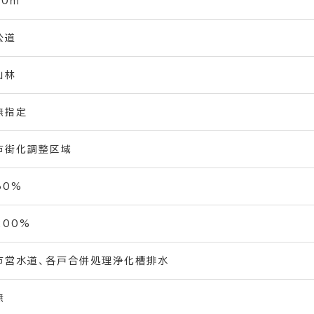
10ｍ
公道
山林
無指定
市街化調整区域
60%
200%
市営水道、各戸合併処理浄化槽排水
無