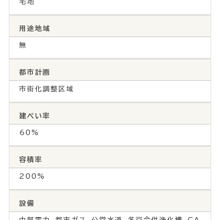
宅地
用途地域
無
都市計画
市街化調整区域
建ぺい率
60%
容積率
200%
設備
中部電力、都市ガス、公営水道、各戸合併浄化槽、CA