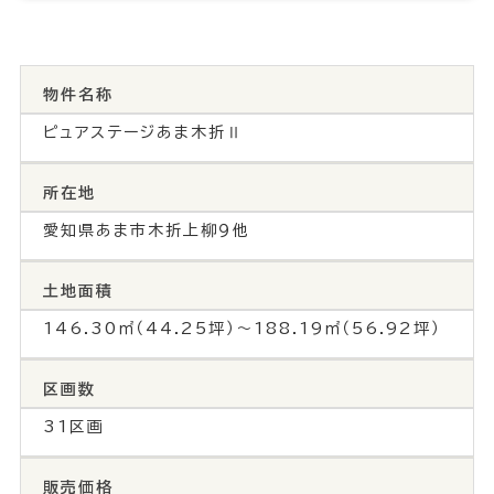
物件名称
ピュアステージあま木折Ⅱ
所在地
愛知県あま市木折上柳９他
土地面積
146.30㎡（44.25坪）～188.19㎡（56.92坪）
区画数
31区画
販売価格