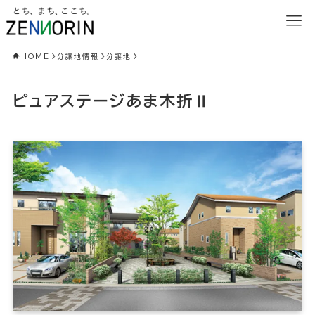
HOME
分譲地情報
分譲地
ピュアステージあま木折Ⅱ