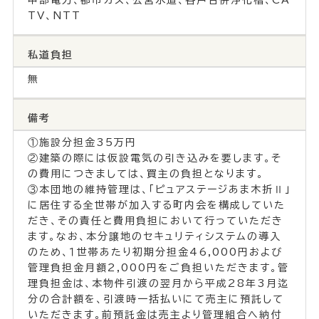
TV、NTT
私道負担
無
備考
①施設分担金35万円
②建築の際には仮設電気の引き込みを要します。そ
の費用につきましては、買主の負担となります。
③本団地の維持管理は、「ピュアステージあま木折Ⅱ」
に居住する全世帯が加入する町内会を構成していた
だき、その責任と費用負担において行っていただき
ます。なお、本分譲地のセキュリティシステムの導入
のため、１世帯あたり初期分担金46,000円および
管理負担金月額2,000円をご負担いただきます。管
理負担金は、本物件引渡の翌月から平成28年3月迄
分の合計額を、引渡時一括払いにて売主に預託して
いただきます。前預託金は売主より管理組合へ納付