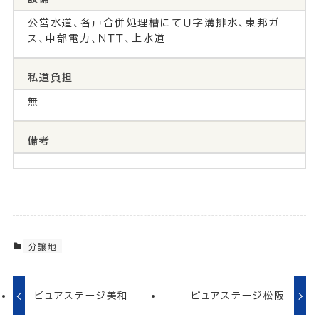
公営水道、各戸合併処理槽にてＵ字溝排水、東邦ガ
ス、中部電力、ＮＴＴ、上水道
私道負担
無
備考
分譲地
ピュアステージ美和
ピュアステージ松阪