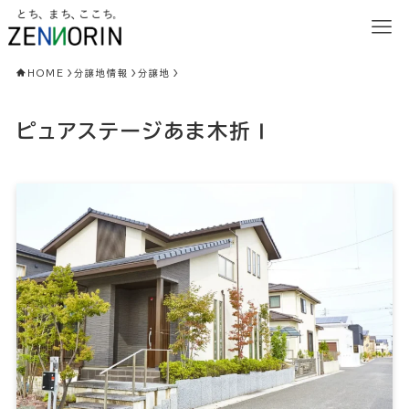
HOME
分譲地情報
分譲地
ピュアステージあま木折Ⅰ