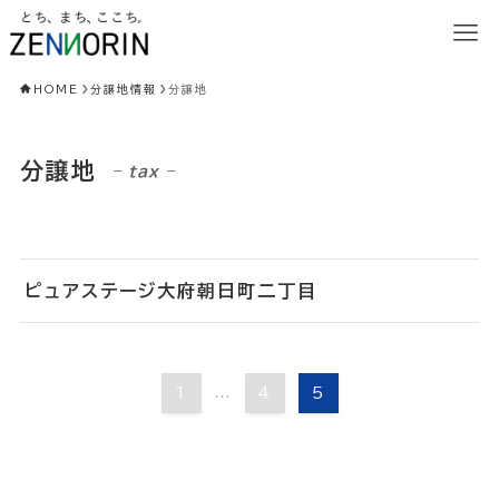
HOME
分譲地情報
分譲地
分譲地
– tax –
ピュアステージ大府朝日町二丁目
1
...
4
5