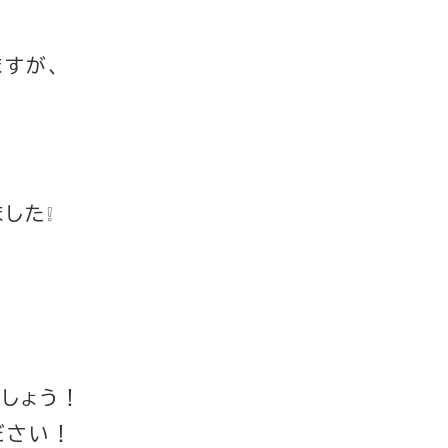
すが、
した❕
しょう！
ださい！