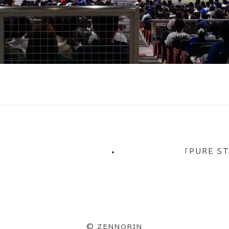
「PURE 
©
ZENNORIN