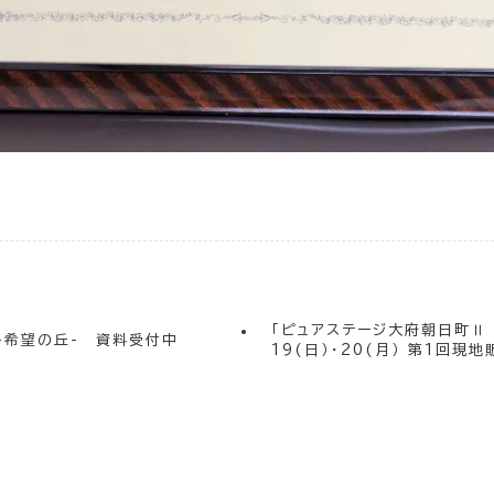
「ピュアステージ大府朝日町Ⅱ 希
-希望の丘- 資料受付中
19(日）・20(月） 第1回現