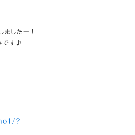
しましたー！
みです♪
no1/?