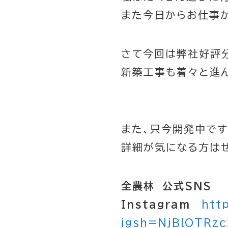
また今日からお仕事
さて今回は弊社好評
新築工事も着々と進
また、只今開発中で
詳細が気になる方は
全農林 公式SNS
Instagram
htt
igsh=NjBlOTRzc