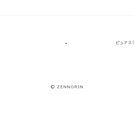
！
ピュアス
©
ZENNORIN